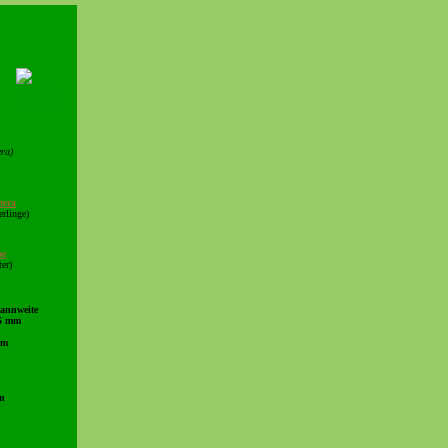
era)
tera
erlinge)
ae
ter)
pannweite
35 mm
mm
en