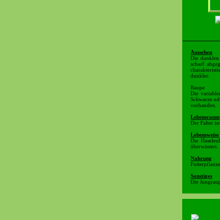
Aussehen
Die dunklen 
scharf abge
charakterist
dunkler.
Raupe
Die variable
Schwarze ode
vorhanden.
Lebensraum
Der Falter i
Lebensweise
Die Haseleul
überwintert.
Nahrung
Futterpflanz
Sonstiges
Die Jungraup