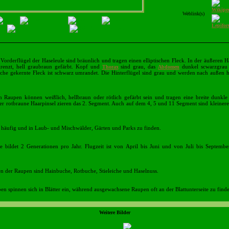
Weblink(s)
Vorderflügel der Haseleule sind bräunlich und tragen einen elliptischen Fleck. In der äußeren Häl
grenzt, hell graubraun gefärbt. Kopf und
sind grau, das
dunkel scwarzgrau 
Thorax
Abdomen
ische gekernte Fleck ist schwarz umrandet. Die Hinterflügel sind grau und werden nach außen 
n Raupen können weißlich, hellbraun oder rötlich gefärbt sein und tragen eine breite dunkle
r rotbraune Haarpinsel zieren das 2. Segment. Auch auf dem 4, 5 und 11 Segment sind kleiner
st häufig und in Laub- und Mischwälder, Gärten und Parks zu finden.
e bildet 2 Generationen pro Jahr. Flugzeit ist von April bis Juni und von Juli bis Septemb
en der Raupen sind Hainbuche, Rotbuche, Stieleiche und Haselnuss.
en spinnen sich in Blätter ein, während ausgewachsene Raupen oft an der Blattunterseite zu finde
Weitere Bilder