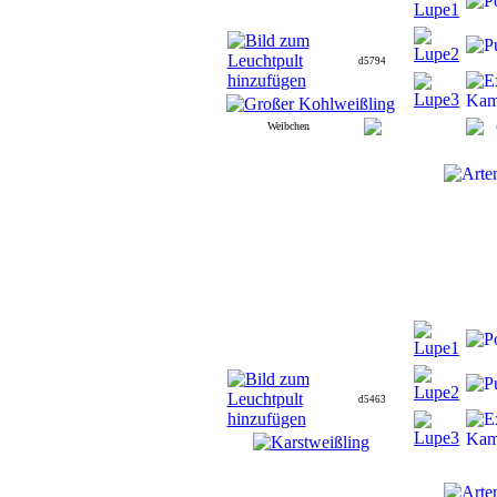
d5794
Weibchen
d5463