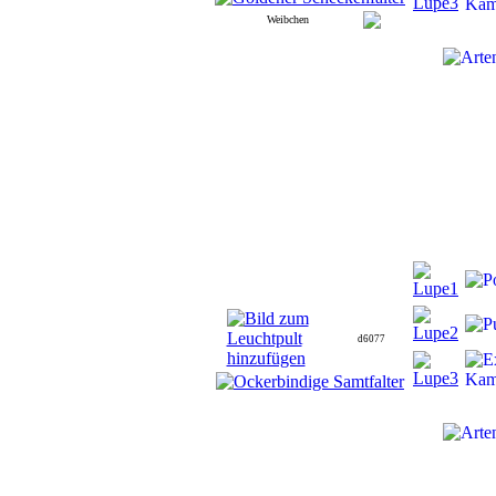
Weibchen
d6077