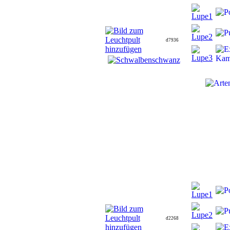
d7936
d2268