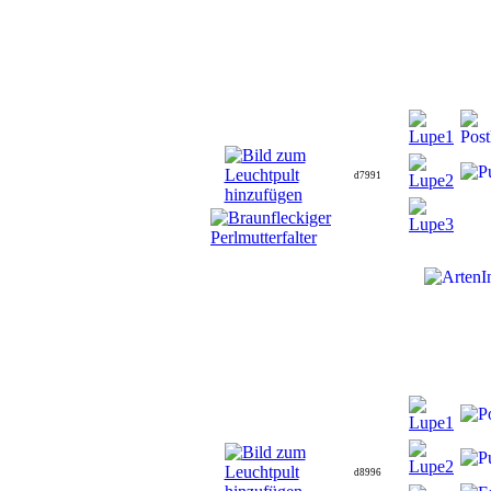
d7991
d8996