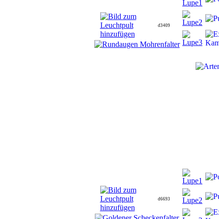
d3409
d6693