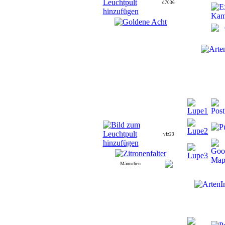
d7036
vfz23
Männchen