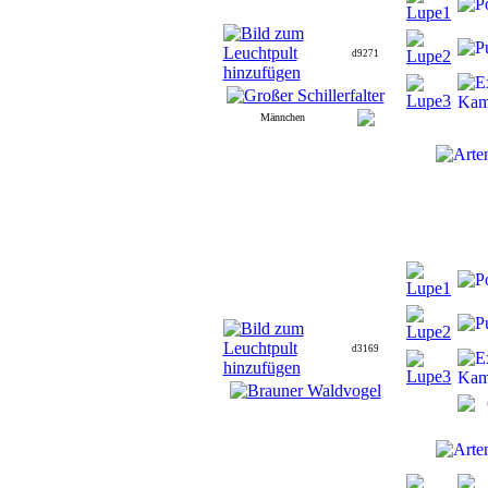
d9271
Männchen
d3169