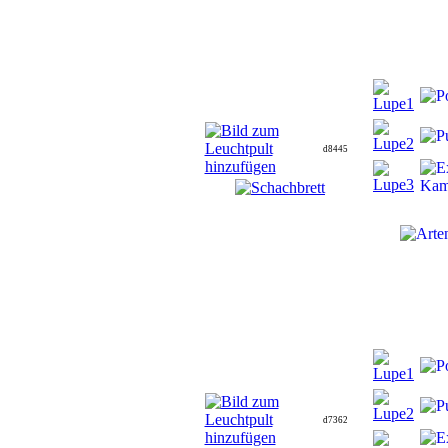
d8445
d7362