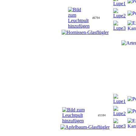
d6794
d1184