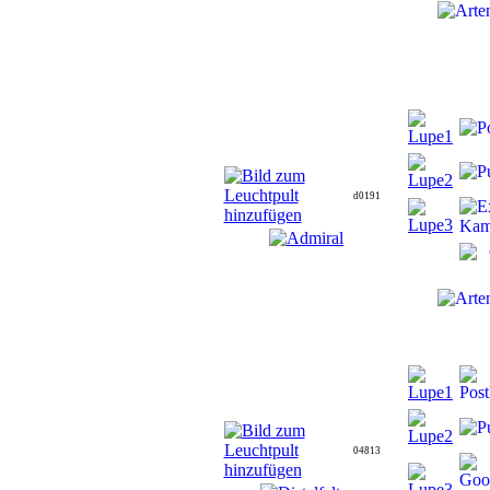
d0191
04813