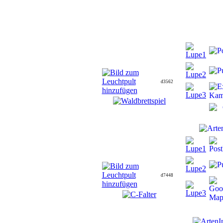
d3562
d7448