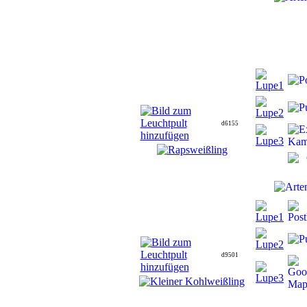
d6155
d9501