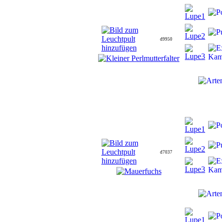
d9950
d7037