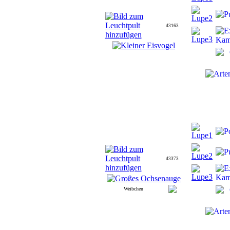
d3163
d3373
Weibchen