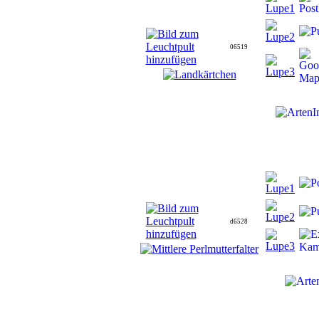
06519
d6528