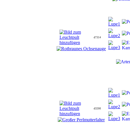
d7314
d3200