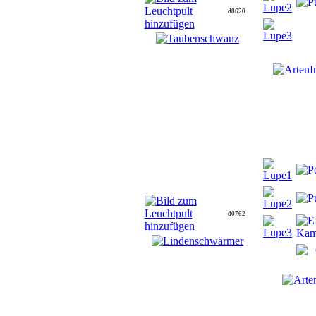
d8620
d0762