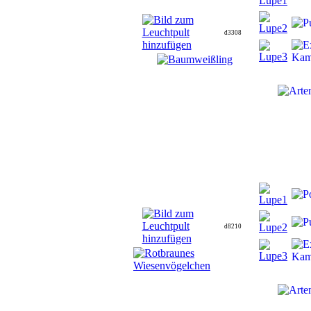
d3308
d8210