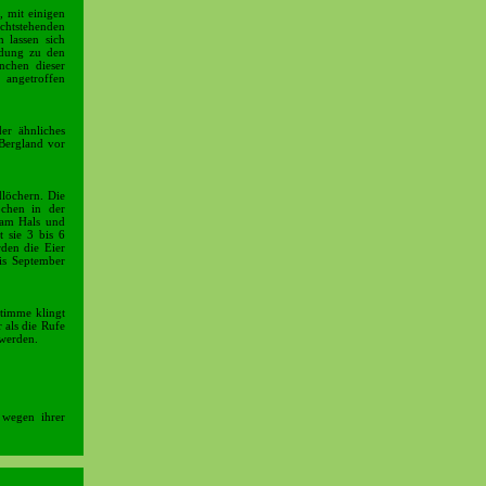
, mit einigen
chtstehenden
 lassen sich
eidung zu den
nchen dieser
 angetroffen
er ähnliches
Bergland vor
dlöchern. Die
chen in der
 am Hals und
 sie 3 bis 6
den die Eier
is September
timme klingt
 als die Rufe
 werden.
 wegen ihrer