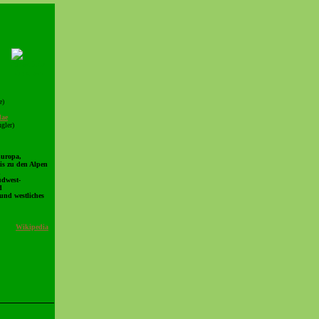
e)
dae
gler)
Europa,
is zu den Alpen
n
üdwest-
d
und westliches
Wikipedia