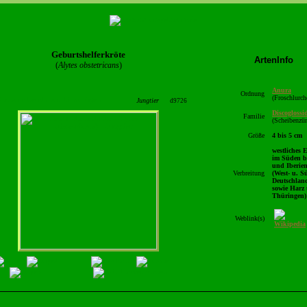
Geburtshelferkröte
ArtenInfo
(
Alytes obstetricans
)
Anura
Ordnung
(Froschlurch
Jungtier
d9726
Discoglossi
Familie
(Scheibenzün
Größe
4 bis 5 cm
westliches 
im Süden b
und Iberie
Verbreitung
(West- u. S
Deutschlan
sowie Harz 
Thüringen)
Weblink(s)