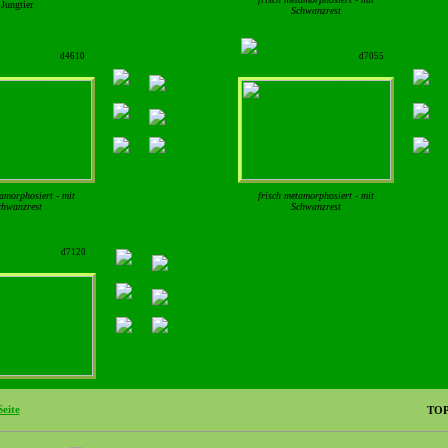
Jungtier
Schwanzrest
d4610
d7055
amorphosiert - mit
frisch metamorphosiert - mit
chwanzrest
Schwanzrest
d7120
TO