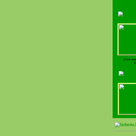
frisch met
S