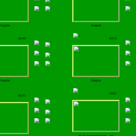
Jungtier
Jungtier
d9548
d9573
Jungtier
Jungtier
d4602
d9592
frisch metamorphosiert - mit