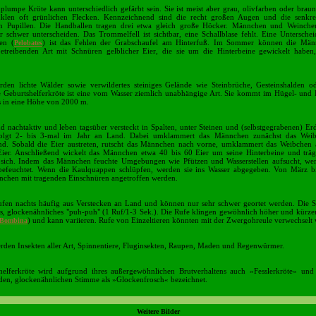
 plumpe Kröte kann unterschiedlich gefärbt sein. Sie ist meist aber grau, olivfarben oder braun
nklen oft grünlichen Flecken. Kennzeichnend sind die recht großen Augen und die senkre
en Pupillen. Die Handballen tragen drei etwa gleich große Höcker. Männchen und Weinchen
r schwer unterscheiden. Das Trommelfell ist sichtbar, eine Schallblase fehlt. Eine Untersch
ten (
) ist das Fehlen der Grabschaufel am Hinterfuß. Im Sommer können die Män
Pelobates
betreibenden Art mit Schnüren gelblicher Eier, die sie um die Hinterbeine gewickelt haben,
den lichte Wälder sowie verwildertes steiniges Gelände wie Steinbrüche, Gesteinshalden od
e Geburtshelferkröte ist eine vom Wasser ziemlich unabhängige Art. Sie kommt im Hügel- und 
is in eine Höhe von 2000 m.
nd nachtaktiv und leben tagsüber versteckt in Spalten, unter Steinen und (selbstgegrabenen) Er
folgt 2- bis 3-mal im Jahr an Land. Dabei umklammert das Männchen zunächst das Weib
d. Sobald die Eier austreten, rutscht das Männchen nach vorne, umklammert das Weibchen
Eier. Anschließend wickelt das Männchen etwa 40 bis 60 Eier um seine Hinterbeine und trägt
sich. Indem das Männchen feuchte Umgebungen wie Pfützen und Wasserstellen aufsucht, wer
befeuchtet. Wenn die Kaulquappen schlüpfen, werden sie ins Wasser abgegeben. Von März b
chen mit tragenden Einschnüren angetroffen werden.
fen nachts häufig aus Verstecken an Land und können nur sehr schwer geortet werden. Die S
s, glockenähnliches "puh-puh" (1 Ruf/1-3 Sek.). Die Rufe klingen gewöhnlich höher und kürzer
) und kann variieren. Rufe von Einzeltieren könnten mit der Zwergohreule verwechselt
Bombina
rden Insekten aller Art, Spinnentiere, Fluginsekten, Raupen, Maden und Regenwürmer.
helferkröte wird aufgrund ihres außergewöhnlichen Brutverhaltens auch »Fesslerkröte« und
den, glockenähnlichen Stimme als »Glockenfrosch« bezeichnet.
Weitere Bilder