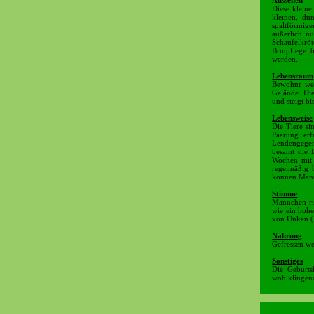
Aussehen
Diese kleine
kleinen, du
spaltförmig
äußerlich nu
Schaufelkrö
Brutpflege 
werden.
Lebensraum
Bewohnt wer
Gelände. Di
und steigt b
Lebensweise
Die Tiere si
Paarung er
Lendengegen
besamt die 
Wochen mit 
regelmäßig 
können Männ
Stimme
Männchen ru
wie ein hohe
von Unken (
Nahrung
Gefressen we
Sonstiges
Die Geburts
wohlklingen