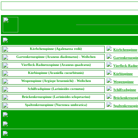
Körbchenspinne
Gartenkreuzspi
Vierfleck-Radne
Kürbisspinne
Wespenspinne
Schilfradspinne
Brückenkreuzsp
Spaltenkreuzspi