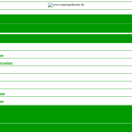
nne
tzzspinne
inne
nne