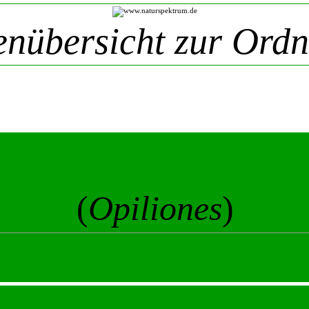
enübersicht zur Ord
Weberknechte
(
Opiliones
)
Galerie