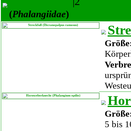
Schneider
|2
(
Phalangiidae
)
Str
Größe
Körper
Verbre
ursprü
Westeu
Hor
Größe
5 bis 