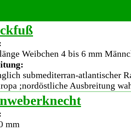
eckfuß
:
länge Weibchen 4 bis 6 mm Männc
itung:
nglich submediterran-atlantischer R
ropa ;nordöstliche Ausbreitung wah
nweberknecht
:
10 mm