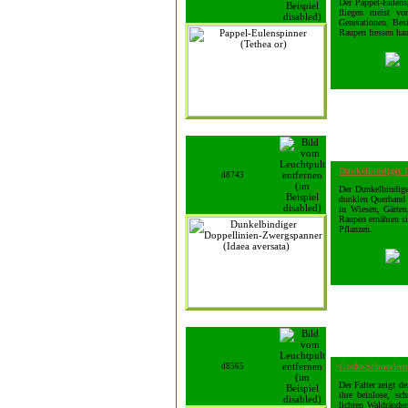
Der Pappel-Eulensp
fliegen meist v
Generationen. Bes
Raupen fressen hau
Dunkelbindiger 
d8743
Der Dunkelbindige
dunklen Querband 
in Wiesen, Gärten
Raupen ernähren si
Pflanzen.
d8565
Große Schnecken
Der Falter zeigt d
ihre beinlose, sc
lichten Waldrände