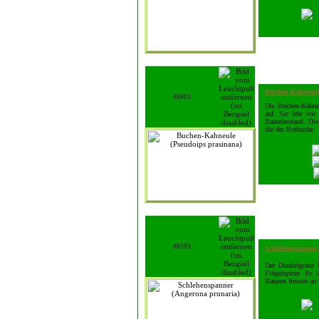
Buchen-Kahneul
d8603
Die Buchen-Kahneu
auf. Sie lebt vo
Baumbestand. Die 
die der Rotbuche.
d8593
Schlehenspanner
Der Dunkelgraue Ec
Flügelspitze. Er 
Raupen fressen an