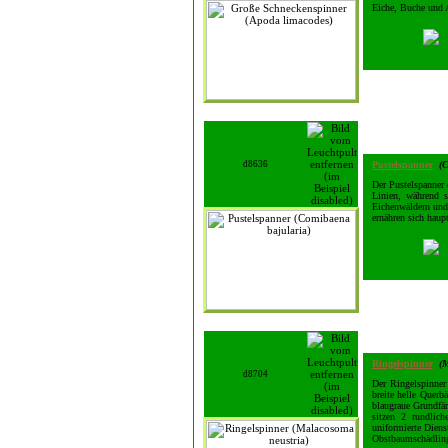
Eiche, Buche und 
d8636
Pustelspanner
(C
Der Pustelspanner 
Linien, während s
Eichenwäldern un
ernähren sich haup
Ringelspinner
(
d8704
Der Ringelspinner 
breite helle Querb
blaugraue Grundfä
sitzen 2 rundlich
uniformierte Diens
Obstbaumschädling