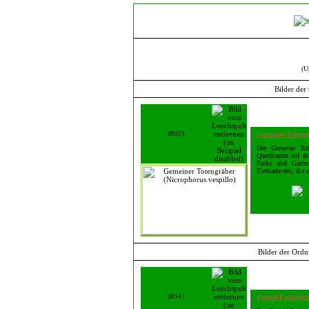
(U
Bilder de
d8029
Gemeiner Toteng
Der Gemeine Tote
Querbinden auf de
Parks und Gärte
Tierkadavern, die 
Bilder der Ord
d8541
Pappel-Eulenspi